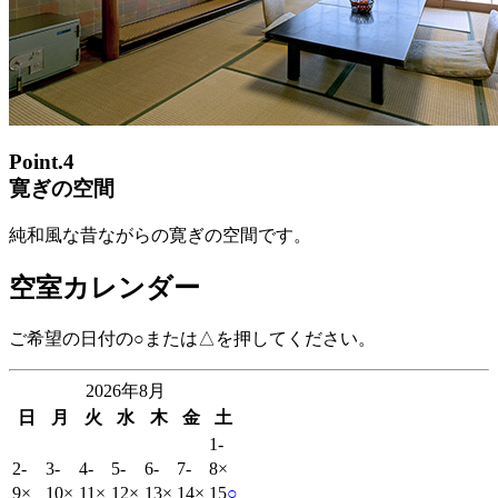
Point.4
寛ぎの空間
純和風な昔ながらの寛ぎの空間です。
空室カレンダー
ご希望の日付の○または△を押してください。
2026年8月
日
月
火
水
木
金
土
1
-
2
-
3
-
4
-
5
-
6
-
7
-
8
×
9
×
10
×
11
×
12
×
13
×
14
×
15
○