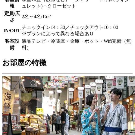
報
ュレット)・クローゼット
定員/広
2名～4名/16㎡
さ
チェックイン14：30／チェックアウト10：00
IN/OUT
※プランによって異なる場合あり
客室設
液晶テレビ・冷蔵庫・金庫・ポット・Wifi完備（無
備
料）
お部屋の特徴