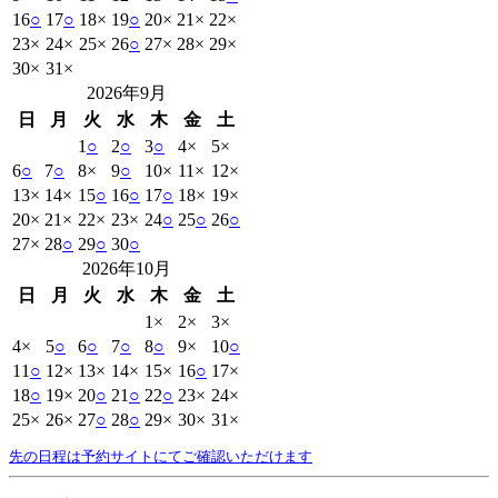
16
○
17
○
18
×
19
○
20
×
21
×
22
×
23
×
24
×
25
×
26
○
27
×
28
×
29
×
30
×
31
×
2026年9月
日
月
火
水
木
金
土
1
○
2
○
3
○
4
×
5
×
6
○
7
○
8
×
9
○
10
×
11
×
12
×
13
×
14
×
15
○
16
○
17
○
18
×
19
×
20
×
21
×
22
×
23
×
24
○
25
○
26
○
27
×
28
○
29
○
30
○
2026年10月
日
月
火
水
木
金
土
1
×
2
×
3
×
4
×
5
○
6
○
7
○
8
○
9
×
10
○
11
○
12
×
13
×
14
×
15
×
16
○
17
×
18
○
19
×
20
○
21
○
22
○
23
×
24
×
25
×
26
×
27
○
28
○
29
×
30
×
31
×
先の日程は予約サイトにてご確認いただけます