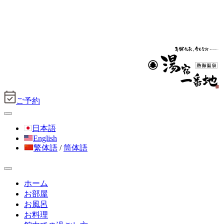
ご予約
日本語
English
繁体語
/
筒体語
ホーム
お部屋
お風呂
お料理